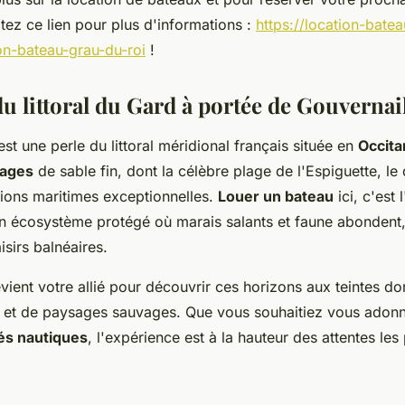
ltez ce lien pour plus d'informations :
https://location-bate
ion-bateau-grau-du-roi
!
u littoral du Gard à portée de Gouvernai
st une perle du littoral méridional français située en
Occita
lages
de sable fin, dont la célèbre plage de l'Espiguette, le
ions maritimes exceptionnelles.
Louer un bateau
ici, c'est 
n écosystème protégé où marais salants et faune abondent,
isirs balnéaires.
ient votre allié pour découvrir ces horizons aux teintes d
et de paysages sauvages. Que vous souhaitiez vous adonne
tés nautiques
, l'expérience est à la hauteur des attentes les