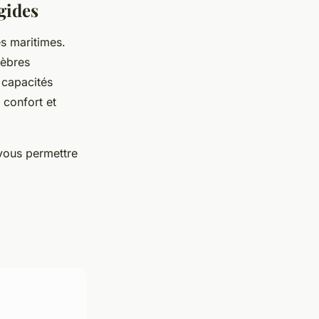
gides
es maritimes.
lèbres
 capacités
 confort et
vous permettre