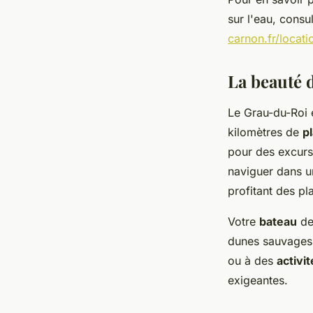
sur l'eau, consu
carnon.fr/locat
La beauté d
Le Grau-du-Roi e
kilomètres de
p
pour des excurs
naviguer dans u
profitant des pla
Votre
bateau
dev
dunes sauvages 
ou à des
activi
exigeantes.