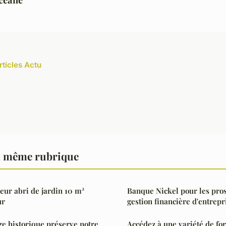
rticles Actu
a même rubrique
leur abri de jardin 10 m²
Banque Nickel pour les pros
ur
gestion financière d'entrepr
ge historique préserve notre
Accédez à une variété de f