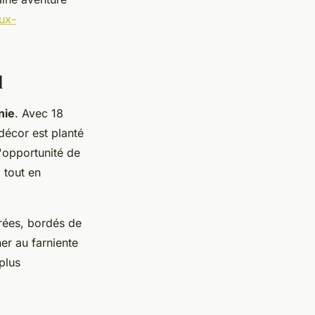
aux-
l
nie
. Avec 18
 décor est planté
l'opportunité de
 tout en
orées, bordés de
r au farniente
 plus