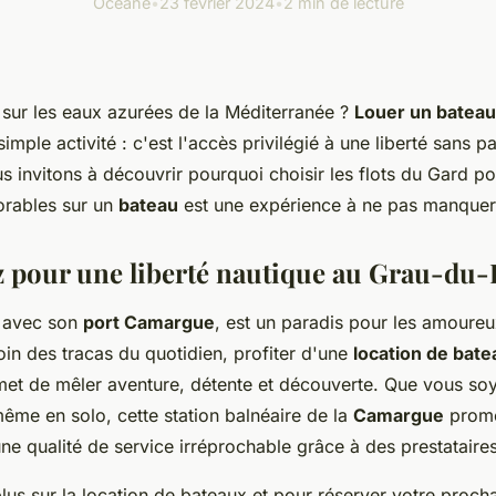
Océane
•
23 février 2024
•
2 min de lecture
 sur les eaux azurées de la Méditerranée ?
Louer un bateau
imple activité : c'est l'accès privilégié à une liberté sans p
us invitons à découvrir pourquoi choisir les flots du Gard p
ables sur un
bateau
est une expérience à ne pas manquer
pour une liberté nautique au Grau-du-
, avec son
port Camargue
, est un paradis pour les amoureu
in des tracas du quotidien, profiter d'une
location de bate
met de mêler aventure, détente et découverte. Que vous soy
ême en solo, cette station balnéaire de la
Camargue
prome
 une qualité de service irréprochable grâce à des prestatai
lus sur la location de bateaux et pour réserver votre proch