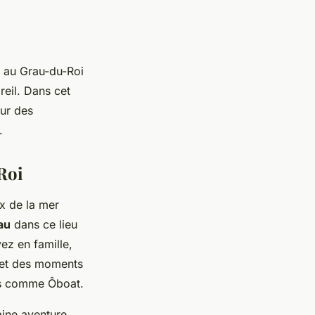
au Grau-du-Roi
areil. Dans cet
our des
.
Roi
x de la mer
au
dans ce lieu
ez en famille,
t des moments
res comme Ôboat.
aine aventure