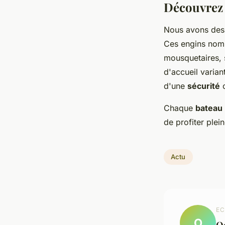
Découvrez 
Nous avons de
Ces engins nomm
mousquetaires, 
d'accueil varian
d'une
sécurité
o
Chaque
bateau
de profiter ple
Actu
EC
O
O