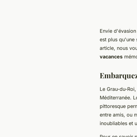
Envie d'évasion
est plus qu'une s
article, nous vo
vacances
mémor
Embarquez 
Le Grau-du-Roi
Méditerranée. Lo
pittoresque per
entre amis, ou m
inoubliables et
Pour en savoir p