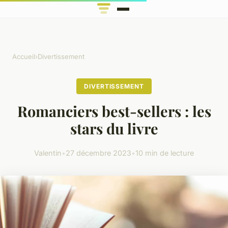
Accueil
›
Divertissement
DIVERTISSEMENT
Romanciers best-sellers : les
stars du livre
Valentin
•
27 décembre 2023
•
10 min de lecture