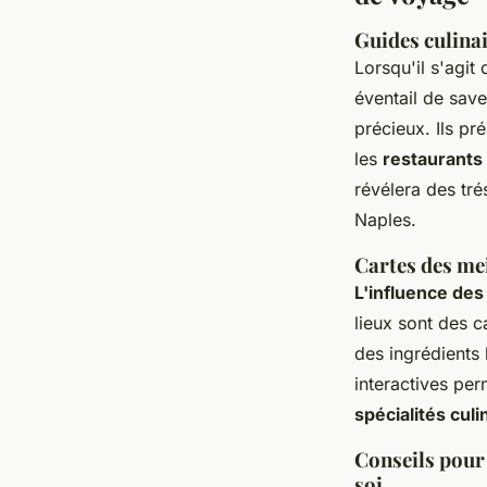
Guides culina
Lorsqu'il s'agit
éventail de sav
précieux. Ils pr
les
restaurant
révélera des tr
Naples.
Cartes des me
L'influence des
lieux sont des 
des ingrédients 
interactives per
spécialités cul
Conseils pour 
soi