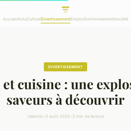
Accueil
Actu
Culture
Divertissement
Emploi
Environnement
Société
DIVERTISSEMENT
 et cuisine : une explo
saveurs à découvrir
Valentin
•
3 août 2025
•
3 min de lecture