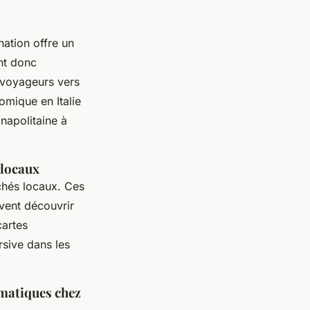
nation offre un
nt donc
s voyageurs vers
omique en Italie
napolitaine à
 locaux
chés locaux. Ces
vent découvrir
cartes
rsive dans les
ématiques chez