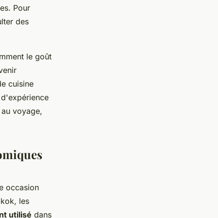
les. Pour
lter des
omment le goût
venir
e cuisine
e d'expérience
e au voyage,
nomiques
ne occasion
kok, les
 utilisé
dans