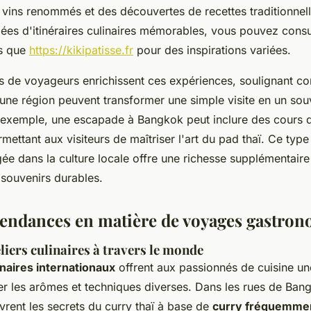
 vins renommés et des découvertes de recettes traditionnel
dées d'itinéraires culinaires mémorables, vous pouvez consu
es que
https://kikipatisse.fr
pour des inspirations variées.
 de voyageurs enrichissent ces expériences, soulignant c
'une région peuvent transformer une simple visite en un sou
r exemple, une escapade à Bangkok peut inclure des cours d
rmettant aux visiteurs de maîtriser l'art du pad thaï. Ce typ
gée dans la culture locale offre une richesse supplémentair
 souvenirs durables.
tendances en matière de voyages gastro
liers culinaires à travers le monde
inaires internationaux
offrent aux passionnés de cuisine u
er les arômes et techniques diverses. Dans les rues de Bang
rent les secrets du curry thaï à base de
curry fréquemment