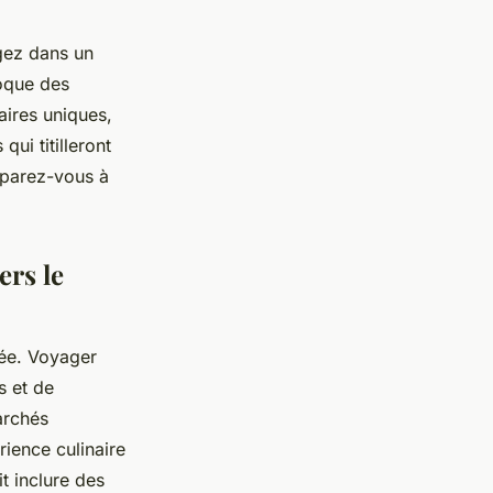
ngez dans un
voque des
aires uniques,
ui titilleront
éparez-vous à
ers le
mée. Voyager
s et de
archés
rience culinaire
t inclure des