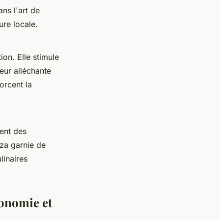
ans l'art de
ure locale.
on. Elle stimule
eur alléchante
orcent la
rent des
zza garnie de
linaires
ronomie et