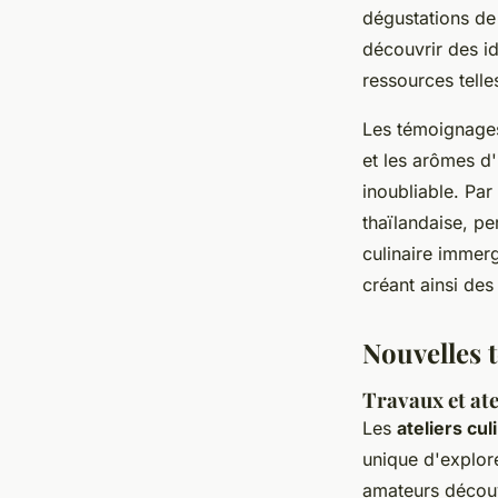
dégustations de
découvrir des i
ressources tell
Les témoignages
et les arômes d
inoubliable. Pa
thaïlandaise, pe
culinaire immer
créant ainsi des
Nouvelles 
Travaux et ate
Les
ateliers cul
unique d'explor
amateurs découv