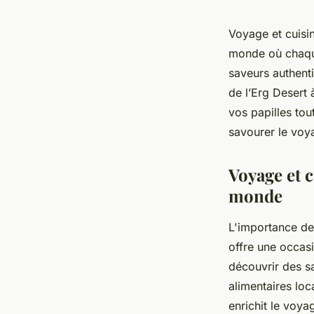
Voyage et cuisin
monde où chaque
saveurs authent
de l’Erg Desert 
vos papilles to
savourer le vo
Voyage et c
monde
L'importance de
offre une occasi
découvrir des s
alimentaires loc
enrichit le voya